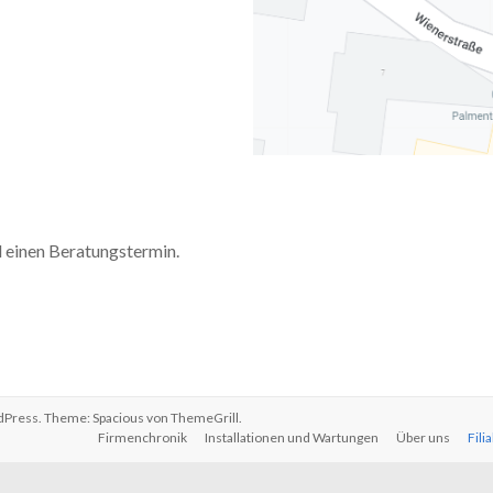
l einen Beratungstermin.
dPress
. Theme: Spacious von
ThemeGrill
.
Firmenchronik
Installationen und Wartungen
Über uns
Fili