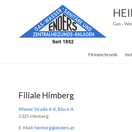
Zum
Inhalt
HEI
wechseln
Gas-, Was
Firmenchronik
Ins
Filiale Himberg
Wiener Straße 4-8, Block A
2325 Himberg
E-Mail:
himberg@enders.at